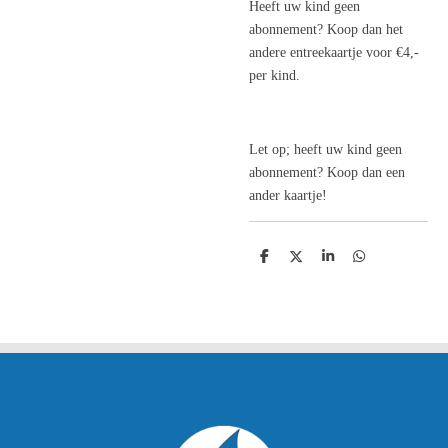
Heeft uw kind geen
abonnement? Koop dan het
andere entreekaartje voor €4,-
per kind.
Let op; heeft uw kind geen
abonnement? Koop dan een
ander kaartje!
D
D
S
D
e
e
h
e
l
e
a
l
e
l
r
e
n
e
n