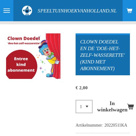
Ga
SPEELTUINHOEKVANHOLLAND.NL
direct
naar
de
hoofdinhoud
CLOWN DOEDEL
EN DE 'DOE-HET-
ZELF-WASSERETTE'
(KIND MET
ABONNEMENT)
€ 2,00
In
winkelwagen
Artikelnummer:
20220511KA